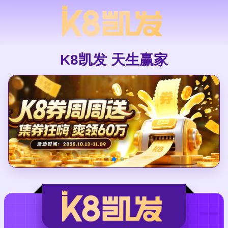
K8凯发 天生赢家